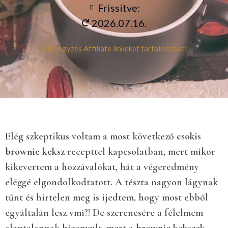
Frissítve:
2026.07.16.
A bejegyzés Affiliate linkeket tartalmazhat!
Elég szkeptikus voltam a most következő
csokis
brownie keksz
recepttel kapcsolatban, mert mikor
kikevertem a hozzávalókat, hát a végeredmény
eléggé elgondolkodtatott. A tészta nagyon lágynak
tűnt és hirtelen meg is ijedtem, hogy most ebből
egyáltalán lesz vmi?! De szerencsére a félelmem
alaptalannak bizonyult, mert a
brownie kekszek