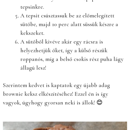
tepsinkre.
A tepsit csúsztassuk be az előmelegített
sütőbe, majd 10 perc alatt süssük készre a
kekszeket.
A sütőből kivéve akár egy rácsra is
helyezhetjük őket, így a külső részük
roppanós, míg a belső csokis rész puha lágy
állagú lesz!
Szerintem kedvet is kaptatok egy újabb adag
brownie keksz elkészítéséhez! Ezzel én is így
vagyok, úgyhogy gyorsan neki is állok! 😊