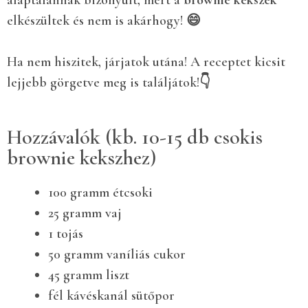
elkészültek és nem is akárhogy! 😄
Ha nem hiszitek, járjatok utána! A receptet kicsit
lejjebb görgetve meg is találjátok!👇
Hozzávalók (kb. 10-15 db csokis
brownie kekszhez)
100 gramm étcsoki
25 gramm vaj
1 tojás
50 gramm vaníliás cukor
45 gramm liszt
fél kávéskanál sütőpor