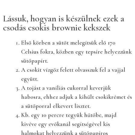
Lássuk, hogyan is készülnek ezek a
csodás csokis brownie kekszek
Első körben a sütőt melegítsük elő 170
Celsius fokra, közben egy tepsire helyezzünk
sütőpapírt.
A csokit vízgőz felett olvasszuk fel a vajjal
együtt.
A tojást a vaníliás cukorral keverjük
habosra, ehhez adjuk a kihűlt csokikrémet és
a sütőporral elkevert lisztet.
Kb. egy 10 percre tegyük hűtőbe, majd
kivéve egy evőkanál segítségével kis
halmokat helyezzünk a sütőpapíros