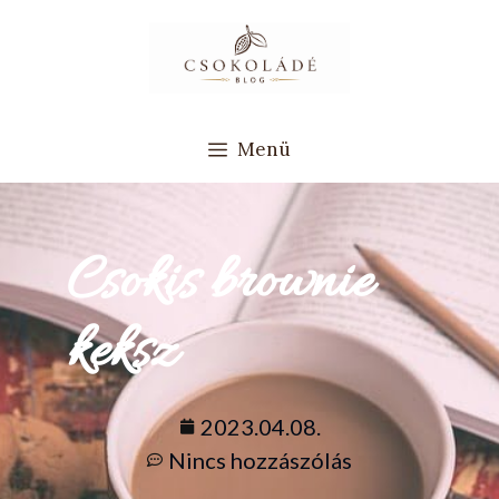
Menü
Csokis brownie
keksz
2023.04.08.
Nincs hozzászólás